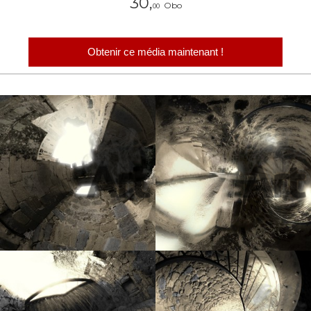
30,
Obo
00