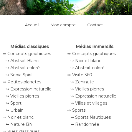
Accueil
Mon compte
Contact
Médias classiques
Médias immersifs
⇨ Concepts graphiques
⇨ Concepts graphiques
↪ Abstrait Blanc
↪ Noir et blanc
↪ Abstrait coloré
↪ Abstrait coloré
↪ Sepia Spirit
⇨ Visite 360
⇨ Petites planetes
↪ Zeninute
↪ Expression naturelle
↪ Vieilles pierres
↪ Vieilles pierres
↪ Expression naturelle
↪ Sport
↪ Villes et villages
↪ Urbain
⇨ Sports
⇨ Noir et blanc
↪ Sports Nautiques
↪ Nature BN
↪ Randonnée
⇨ Vues classiques