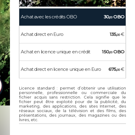
Achat avec les crédits OBO
30,
OBO
00
Achat direct en Euro
135,
€
00
Achat en licence unique en crédit
150,
OBO
00
Achat direct en licence unique en Euro
675,
€
00
Licence standard : permet d’obtenir une utilisation
personnelle, professionnelle ou commerciale du
fichier acquis sans restriction. Cela signifie que le
fichier peut être exploité pour de la publicité, du
marketing, des applications, des sites Internet, des
réseaux sociaux, de la télévision et des films, des
présentations, des journaux, des magazines ou des
livres, etc.