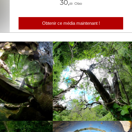
30,
Obo
00