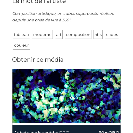
Le mot de l'artiste
Composition artistique, en cubes superposés, réalisée
depuis une prise de vue à 360°.
tableau
moderne
art
composition
ntfs
cubes
couleur
Obtenir ce média
Achat avec les crédits OBO
30,
OBO