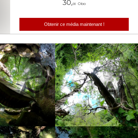
30,
Obo
00