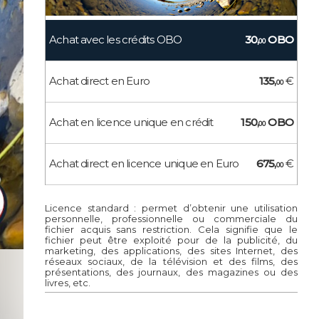
Achat avec les crédits OBO
30,
OBO
00
Achat direct en Euro
135,
€
00
Achat en licence unique en crédit
150,
OBO
00
Achat direct en licence unique en Euro
675,
€
00
Licence standard : permet d’obtenir une utilisation
personnelle, professionnelle ou commerciale du
fichier acquis sans restriction. Cela signifie que le
fichier peut être exploité pour de la publicité, du
marketing, des applications, des sites Internet, des
réseaux sociaux, de la télévision et des films, des
présentations, des journaux, des magazines ou des
livres, etc.