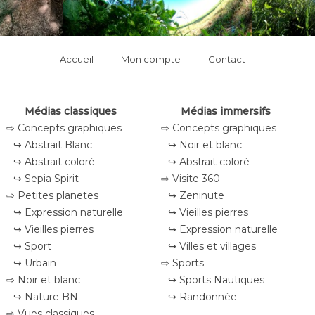
Accueil
Mon compte
Contact
Médias classiques
Médias immersifs
⇨ Concepts graphiques
⇨ Concepts graphiques
↪ Abstrait Blanc
↪ Noir et blanc
↪ Abstrait coloré
↪ Abstrait coloré
↪ Sepia Spirit
⇨ Visite 360
⇨ Petites planetes
↪ Zeninute
↪ Expression naturelle
↪ Vieilles pierres
↪ Vieilles pierres
↪ Expression naturelle
↪ Sport
↪ Villes et villages
↪ Urbain
⇨ Sports
⇨ Noir et blanc
↪ Sports Nautiques
↪ Nature BN
↪ Randonnée
⇨ Vues classiques